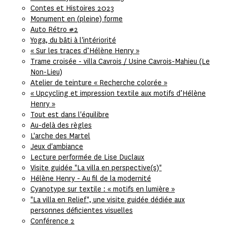
Contes et Histoires 2023
Monument en (pleine) forme
Auto Rétro #2
Yoga, du bâti à l'intériorité
« Sur les traces d’Hélène Henry »
Trame croisée - villa Cavrois / Usine Cavrois-Mahieu (Le
Non-Lieu)
Atelier de teinture « Recherche colorée »
« Upcycling et impression textile aux motifs d’Hélène
Henry »
Tout est dans l'équilibre
Au-delà des règles
L'arche des Martel
Jeux d'ambiance
Lecture performée de Lise Duclaux
Visite guidée "La villa en perspective(s)"
Hélène Henry - Au fil de la modernité
Cyanotype sur textile : « motifs en lumière »
"La villa en Relief", une visite guidée dédiée aux
personnes déficientes visuelles
Conférence 2