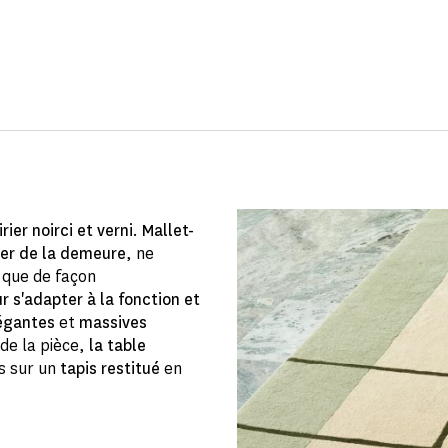
irier noirci et verni
.
Mallet-
ier de la demeure
, ne
 que de façon
 s'adapter à la fonction et
égantes
et
massives
 de la pièce,
la table
s sur un
tapis restitué
en