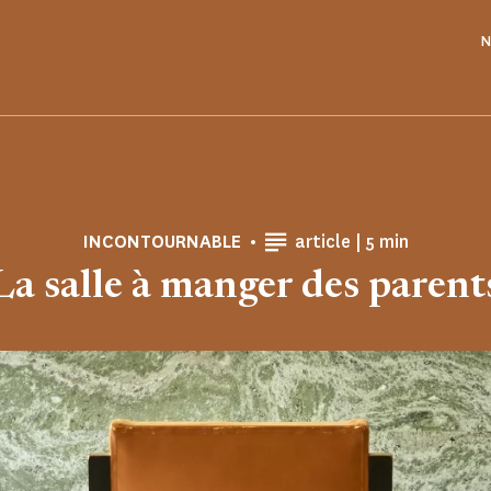
N
Temps de Lect
INCONTOURNABLE
article |
5 min
La salle à manger des parent