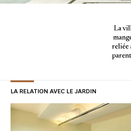
La vil
manger
reliée
parent
LA RELATION AVEC LE JARDIN