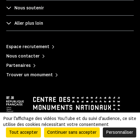
Nous soutenir
Aller plus loin
Espace recrutement
Nous contacter
Partenaires
Trouver un monument
Pour l’affichage des vidéos YouTube et du suivi d'audience, ce site
utilise des cookies nécessitant votre consentement
Mentions légales
|
Politique de confidentialité
|
Informations légales et administratives
|
Plan du site
Tout accepter
Continuer sans accepter
Personnaliser