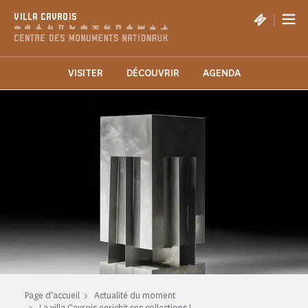
Panneau de gestion des cookies
|
VILLA CAVROIS
VISITER
DÉCOUVRIR
AGENDA
Page d'accueil
Actualité du moment
La villa Cavrois enrichit ses collections !