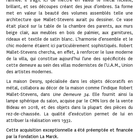
raffinée. Il s’agit ici de mettre en valeur le métal nickelé,
brillant, et ses découpes créant des jeux d’ombres. Sa forme
met en valeur la beauté des volumes assemblés telle une
architecture que Mallet-Stevens aurait pu dessiner. Ce vase
était placé sur la table de la chambre des parents, aux murs
beige clair, aux meubles en bois de palmier, aux garnitures,
rideaux et textile de satin blanc. L’harmonie d’ensemble et le
chic moderne étaient ici particulièrement sophistiqués. Robert
Mallet-Stevens chercha, en effet, à renforcer le luxe moderne
de la villa, qui constitue aujourd’hui l’une des spécificités de
cette demeure au sein des villas modernistes de l’U.A.M., Union
des artistes modernes.
La maison Desny, spécialisée dans les objets décoratifs en
métal, collabora au décor de la maison comme l’indique Robert
Mallet-Stevens, dans
Une Demeure 34
. Elle fournit ainsi la
lampe sphérique du salon, acquise par le CMN lors de la vente
Bideau en 2018, et des objets dans la plupart des pièces du
rez-de-chaussée. La qualité d’exécution permet de lui en
attribuer la réalisation vers 1932.
Cette acquisition exceptionnelle a été préemptée et financée
par la Fondation La Marck.